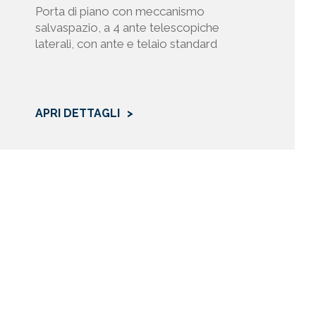
Porta di piano con meccanismo
salvaspazio, a 4 ante telescopiche
laterali, con ante e telaio standard
APRI DETTAGLI
tti di cui
ale rifiuto
ssazione
teresse del
dove
nsenso del
ppure