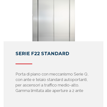
, fa uso di cookie. Questi cookie sono essenzialmente di t
analytics”. In questo ultimo caso i cookie utilizzati non son
istrare informazioni puntuali sulla navigazione.
o all’area riservata il sito registra alcune informazioni (login,
i disconnessione, IP utilizzato dall’utente connesso, ecc.) a
personale, ma comunque necessarie a prevenire e docume
ccessi non autorizzati all’area riservata. Queste informazio
 cancellate entro 60 giorni dall’accesso, a meno di obblig
erivanti da normativa nazionale o internazionale.
SERIE F22 STANDARD
tivo dell’utente possono anche essere installati cookie da pa
rzi, ad esempio nel caso il sito sia raggiunto tramite un mot
l’utilizzo di tali cookie e dei dati eventualmente raccolti esu
ità di Prisma S.p.A.
Porta di piano con meccanismo Serie Q,
con ante e telaio standard autoportanti,
dei dati personali relativi ai clienti e fornitori
per ascensori a traffico medio-alto.
. nell’ambito delle proprie attività imprenditoriali utilizza div
Gamma limitata alle aperture a 2 ante
nformatici per gestire aspetti produttivi, adempimenti fisca
le relazioni commerciali. Tali programmi si avvalgono di d
udere taluni dati personali relativi a clienti e fornitori o a l