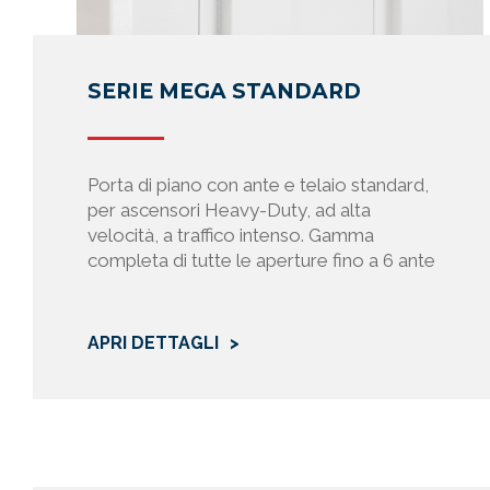
tramite con
I dati pers
per i quali
commerciale
SERIE MEGA STANDARD
sempre che 
normativi.
Prisma non 
Porta di piano con ante e telaio standard,
soggetti co
per ascensori Heavy-Duty, ad alta
trattati nel
velocità, a traffico intenso. Gamma
completa di tutte le aperture fino a 6 ante
4. Diritti de
Gli Interes
personali. 
cancellare 
APRI DETTAGLI
incompleti.
scrivendo a
Se il tratta
di revocare
personali è