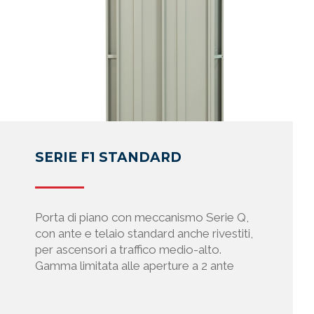
ipo tecnico
o comunque
 orario di
nche di
ntare
ni vengono
hi in senso
SERIE F1 STANDARD
rte di
ore di
la dalla
Porta di piano con meccanismo Serie Q,
con ante e telaio standard anche rivestiti,
per ascensori a traffico medio-alto.
ersi
Gamma limitata alle aperture a 2 ante
li e per
atabase che
oro