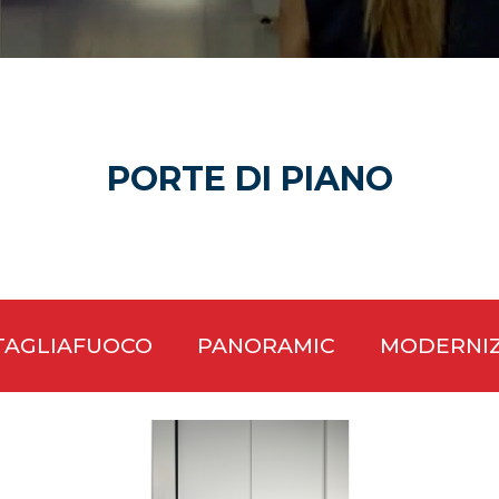
nformazioni più complete possibili sulle attività di trattament
volte da Prisma S.p.A. Può essere integrato da ulteriori info
relative a determinati trattamenti.
a si divide in quattro parti:
dati di contatto
PORTE DI PIANO
okie e dati raccolti attraverso il sito web
 dati personali relativi ai clienti e fornitori
i Interessati
 del trattamento dei dati e informazioni di contatto
del trattamento (“Titolare”) di cui all’art.4, punto 7 del GDPR
tiere Artigianale di Casale di Mezzani - 43055 Mezzani (PA
TAGLIAFUOCO
PANORAMIC
MODERNIZ
e le richieste da parte degli Interessati relative al trattame
 possono essere inviate alla seguente mail: privacy@prismaita
 cookie e dati personali raccolti attraverso il sito web
A. per migliorare la fruizione dei contenuti del proprio sito 
navigazione più sicura e ricavare informazione aggregate su