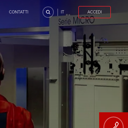
CONTATTI
IT
ACCEDI
×
i delle
ali che
rattamento
amento
” – intende