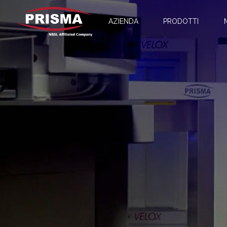
AZIENDA
PRODOTTI
PRIVACY
Informativa
PRISMA S.p.
persone fisi
verranno ra
dei dati rac
comunitaria
Generale su
Il present