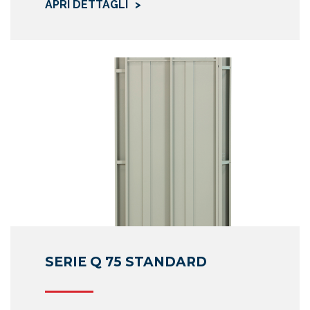
APRI DETTAGLI
nti e incaricati. Possono inoltre essere raccolti e trattati da
i clienti o fornitori e di altre aziende con cui Prisma ha una 
essere o potenziale.
nali relativi a clienti, fornitori e ogni altro soggetto di relazi
li possono includere:
fici quali nome e cognome, titolo, e-mail, indirizzo, paese, 
ali dati rilevanti per il rapporto commerciale (P. IVA o codice
commerciali, ecc.)
vi agli acquisti effettuati aggregati e segmentati con varie te
ltre informazioni sul fornitore e sui suoi dipendenti e rappre
fosse obbligata a raccogliere in ottemperanza a obblighi n
i. Qualora fosse richiesto dalla legge, Prisma si impegna a rac
ll’interessato al trattamento dei dati citati.
SERIE Q 75 STANDARD
ti dagli Interessati saranno trattati per le seguenti finalità e p
addove necessario: