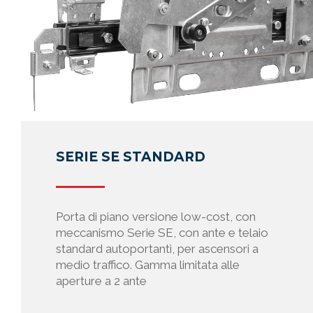
navigazione
o di tipo “
tali da reg
Per l’access
accesso e d
carattere 
eventuali a
normalmente
contrario d
SERIE SE STANDARD
Sul disposi
soggetti te
ricerca, ma 
responsabil
Porta di piano versione low-cost, con
meccanismo Serie SE, con ante e telaio
3. Gestione 
standard autoportanti, per ascensori a
Prisma S.p.A
medio traffico. Gamma limitata alle
programmi i
aperture a 2 ante
supportare 
possono incl