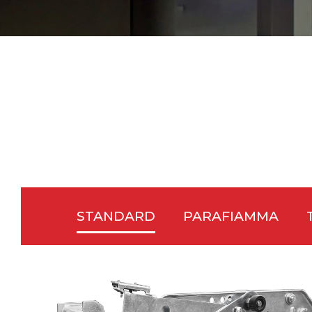
fornire le i
personali s
specifiche 
L’Informativ
Titolare e 
Gestione co
Gestione dei
Diritti degl
1. Titolare
Il titolare 
STANDARD
PARAFIAMMA
S.p.A, Quar
ITALIA Tutt
propri dati
2. Gestione
Prisma S.p.
rendere la 