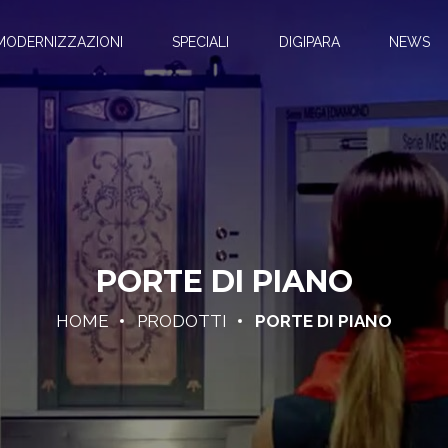
MODERNIZZAZIONI
SPECIALI
DIGIPARA
NEWS
×
 POLICY
RICERCA PRODOTTI
 protezione dati personali
PORTE DI PIANO
A. si impegna a proteggere i diritti e le libertà fondamental
che e in particolare il diritto alla protezione dei dati person
ccolti nell’ambito della propria attività imprenditoriale. Il t
HOME
PRODOTTI
PORTE DI PIANO
colti avverrà in conformità ai principi definiti dalla normativa
 e italiana in materia, con particolare riferimento al Regol
lla Protezione dei Dati Personali (GDPR).
e documento – da questo punto semplicemente ”informativa