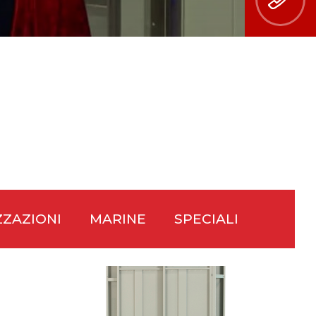
o dei dati
rmative
 è: PRISMA
RMA) -
ZAZIONI
MARINE
SPECIALI
nto dei
ly.it
web,
lla