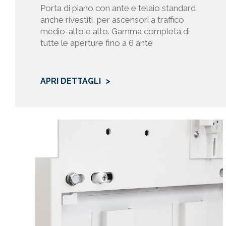
Evasione ri
Porta di piano con ante e telaio standard
Gestione att
anche rivestiti, per ascensori a traffico
Invio mater
medio-alto e alto. Gamma completa di
Gestione de
tutte le aperture fino a 6 ante
Erogazione 
Selezione e
Gestione di
APRI DETTAGLI
Esecuzione 
Rilevazione
Gestione in
Il trattame
l’Interessa
può comport
del rapport
Inoltre, il 
Titolare de
richiesto d
soggetto in
La raccolta