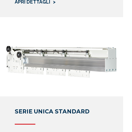
APRI DETTAGLI
ti personali
relazione
oni
contatti
 fiscale,
cniche.
sentanti
ormativi o
cogliere il
SERIE UNICA STANDARD
revio