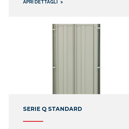
APRI DETTAGLI
rappresenta
di potenzial
d’affari in 
I dati perso
professiona
Dati anagra
telefonici.
Altri eventu
condizioni 
Dati relati
Eventuali a
che Prisma 
disciplinar
consenso de
SERIE Q STANDARD
I dati forni
consenso l