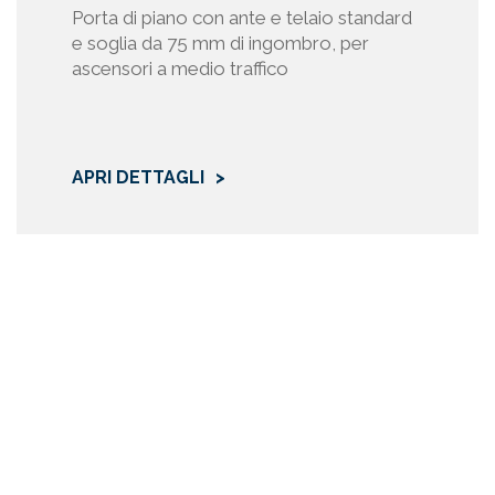
chieste di informazioni degli Interessati.
Porta di piano con ante e telaio standard
ività di vendita o di acquisto.
e soglia da 75 mm di ingombro, per
iale informativo e/o pubblicitario.
ascensori a medio traffico
i rapporti con la clientela.
di servizi di manutenzione e assistenza.
 qualificazione dei fornitori.
 eventuali contenziosi.
APRI DETTAGLI
adempimenti fiscali, contabili, amministrativi.
 del grado di soddisfazione della clientela.
cidenti e reclami.
nto dei dati personali è necessario per l'esecuzione dei contra
to è parte o all’esecuzione di misure precontrattuali. L'eventu
are l’impossibilità di eseguire il contratto e l’eventuale ce
o.
trattamento dei dati personali è necessario per il legittimo in
l Trattamento in relazione all’attività imprenditoriale. Se e 
alle leggi applicabili, Prisma richiederà in forme idonee il co
teressato al trattamento dei propri dati personali.
 dei dati personali avviene di norma presso l’Interessato o