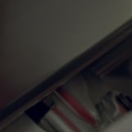
(login, orario di accesso e di
disconnessione, IP utilizzato
dall’utente connesso, ecc.) anche
di carattere personale, ma
comunque necessarie a
prevenire e documentare
eventuali accessi non autorizzati
all’area riservata. Queste
informazioni vengono
normalmente cancellate entro
60 giorni dall’accesso, a meno di
obblighi in senso contrario
derivanti da normativa nazionale
o internazionale.
Sul dispositivo dell’utente
possono anche essere installati
cookie da parte di soggetti terzi,
ad esempio nel caso il sito sia
raggiunto tramite un motore di
ricerca, ma l’utilizzo di tali cookie