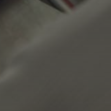
e dei dati eventualmente raccolti
esula dalla responsabilità di
Prisma S.p.A.
3. Gestione dei dati personali
relativi ai clienti e fornitori
Prisma S.p.A. nell’ambito delle
proprie attività imprenditoriali
utilizza diversi programmi
informatici per gestire aspetti
produttivi, adempimenti fiscali e
per supportare le relazioni
commerciali. Tali programmi si
avvalgono di database che
possono includere taluni dati
personali relativi a clienti e
fornitori o a loro rappresentanti e
incaricati. Possono inoltre essere
raccolti e trattati dati personali di
potenziali clienti o fornitori e di