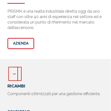
clientela.
Erogazione di servizi di
PRISMA è una realtà industriale diretta oggi da uno
manutenzione e assistenza.
staff con oltre 40 anni di esperienza nel settore ed è
Selezione e qualificazione dei
considerata un punto di riferimento nel mercato
fornitori.
dell’ascensore.
Gestione di eventuali
contenziosi.
Esecuzione adempimenti fiscali,
AZIENDA
contabili, amministrativi.
Rilevazione del grado di
soddisfazione della clientela.
Gestione incidenti e reclami.
Il trattamento dei dati personali è
necessario per l'esecuzione dei
contratti di cui l’Interessato è
RICAMBI
parte o all’esecuzione di misure
Componenti ottimizzati per una gestione efficiente.
precontrattuali. L'eventuale rifiuto
può comportare l’impossibilità di
eseguire il contratto e l’eventuale