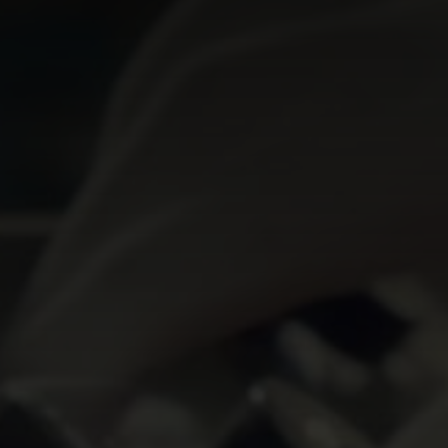
dati raccolti avverrà in
conformità ai principi definiti
dalla normativa comunitaria e
italiana in materia, con
particolare riferimento al
Regolamento Generale sulla
Protezione dei Dati Personali
(GDPR).
Il presente documento – da
questo punto semplicemente
”informativa” – intende fornire le
informazioni più complete
possibili sulle attività di
trattamento dei dati personali
svolte da Prisma S.p.A. Può
essere integrato da ulteriori
informative specifiche relative a
determinati trattamenti.
L’Informativa si divide in quattro