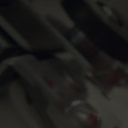
parti:
Titolare e dati di contatto
Gestione cookie e dati raccolti
attraverso il sito web
Gestione dei dati personali
relativi ai clienti e fornitori
Diritti degli Interessati
1. Titolare del trattamento dei
dati e informazioni di contatto
Il titolare del trattamento
(“Titolare”) di cui all’art.4, punto 7
del GDPR è: PRISMA S.p.A,
Quartiere Artigianale di Casale di
Mezzani - 43055 Mezzani
(PARMA) - ITALIA Tutte le
richieste da parte degli
Interessati relative al trattamento
dei propri dati possono essere